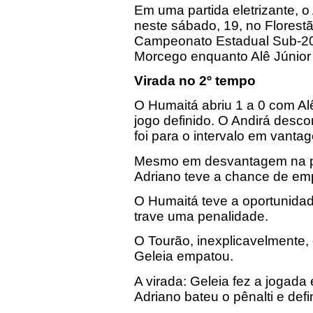
Em uma partida eletrizante, o
neste sábado, 19, no Florestã
Campeonato Estadual Sub-20. 
Morcego enquanto Alê Júnior
Virada no 2º tempo
O Humaitá abriu 1 a 0 com Alê
jogo definido. O Andirá desc
foi para o intervalo em vanta
Mesmo em desvantagem na part
Adriano teve a chance de em
O Humaitá teve a oportunidad
trave uma penalidade.
O Tourão, inexplicavelmente, 
Geleia empatou.
A virada: Geleia fez a jogada 
Adriano bateu o pênalti e defi