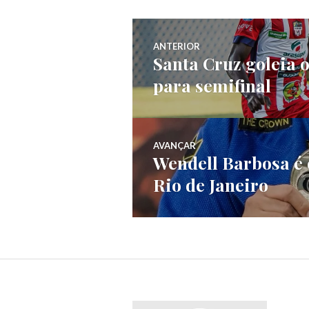
ANTERIOR
Santa Cruz goleia 
para semifinal
AVANÇAR
Wendell Barbosa é 
Rio de Janeiro