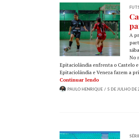
FUT
Ca
pa
A pr
part
sába
No m
Epitaciolândia enfrenta o Castelo e
Epitaciolândia e Veneza fazem a pri
Continuar lendo
PAULO HENRIQUE
5 DE JULHO DE 
SÉRI