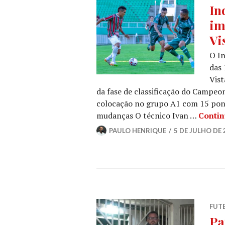
In
im
Vi
O In
das 
Vist
da fase de classificação do Campeon
colocação no grupo A1 com 15 pont
mudanças O técnico Ivan …
Contin
PAULO HENRIQUE
5 DE JULHO DE 
FUT
Pa