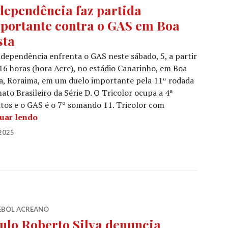
dependência faz partida
portante contra o GAS em Boa
sta
dependência enfrenta o GAS neste sábado, 5, a partir
16 horas (hora Acre), no estádio Canarinho, em Boa
a, Roraima, em um duelo importante pela 11ª rodada
ato Brasileiro da Série D. O Tricolor ocupa a 4ª
os e o GAS é o 7º somando 11. Tricolor com
uar lendo
2025
EBOL ACREANO
ulo Roberto Silva denuncia