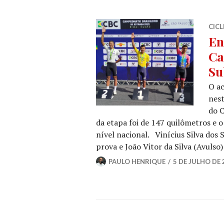
CIC
En
Ca
Su
O ac
nest
do C
da etapa foi de 147 quilômetros e o
nível nacional. Vinícius Silva dos 
prova e João Vitor da Silva (Avulso
PAULO HENRIQUE
5 DE JULHO DE 