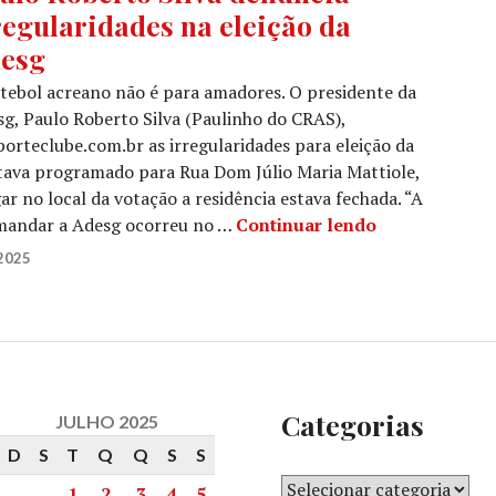
regularidades na eleição da
esg
tebol acreano não é para amadores. O presidente da
g, Paulo Roberto Silva (Paulinho do CRAS),
porteclube.com.br as irregularidades para eleição da
estava programado para Rua Dom Júlio Maria Mattiole,
 no local da votação a residência estava fechada. “A
comandar a Adesg ocorreu no …
Continuar lendo
2025
Categorias
JULHO 2025
D
S
T
Q
Q
S
S
1
2
3
4
5