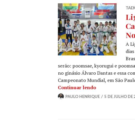
TAE
Li
Ca
No
A L
dias
Bras
serão: poomsae, kyorugui e poomsae 
no ginásio Álvaro Dantas e essa com
Campeonato Mundial, em São Paulo,
Continuar lendo
PAULO HENRIQUE
5 DE JULHO DE 