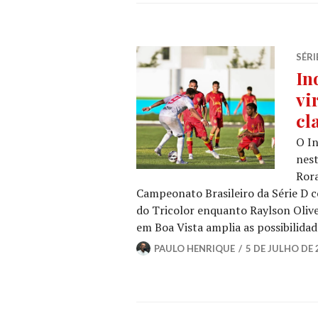
SÉRI
In
vi
cl
O In
nest
Rora
Campeonato Brasileiro da Série D 
do Tricolor enquanto Raylson Olive
em Boa Vista amplia as possibilida
PAULO HENRIQUE
5 DE JULHO DE 