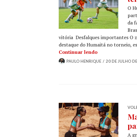
O H
part
da f
Bras
vitória Desfalques importantes O z
destaque do Humaitá no torneio, es
Continuar lendo
PAULO HENRIQUE
20 DE JULHO DE
VOLE
Ma
pa
A g