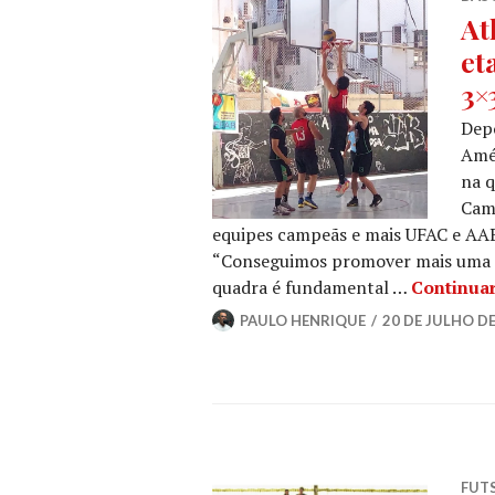
At
et
3×
Depo
Amér
na q
Camp
equipes campeãs e mais UFAC e AAB e
“Conseguimos promover mais uma c
quadra é fundamental …
Continua
PAULO HENRIQUE
20 DE JULHO DE
FUT