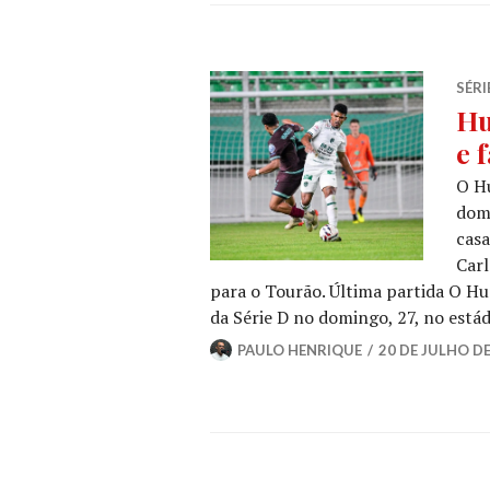
SÉRI
Hu
e 
O Hu
domi
casa
Carl
para o Tourão. Última partida O Hu
da Série D no domingo, 27, no está
PAULO HENRIQUE
20 DE JULHO DE