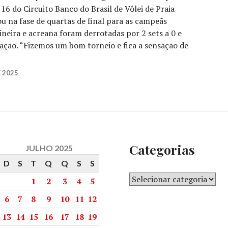
16 do Circuito Banco do Brasil de Vôlei de Praia
u na fase de quartas de final para as campeãs
neira e acreana foram derrotadas por 2 sets a 0 e
ação. “Fizemos um bom torneio e fica a sensação de
 2025
Categorias
JULHO 2025
D
S
T
Q
Q
S
S
1
2
3
4
5
6
7
8
9
10
11
12
13
14
15
16
17
18
19