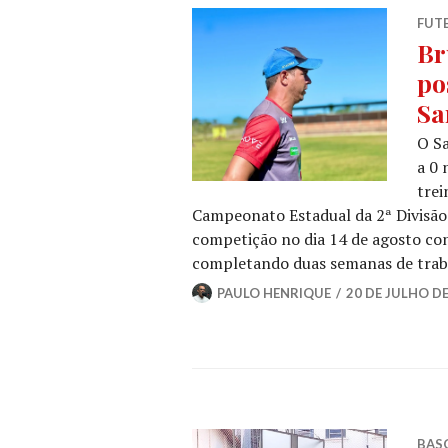
FUT
Br
po
Sa
O Sa
a 0 
trei
Campeonato Estadual da 2ª Divisão.
competição no dia 14 de agosto con
completando duas semanas de trab
PAULO HENRIQUE
20 DE JULHO DE
BAS