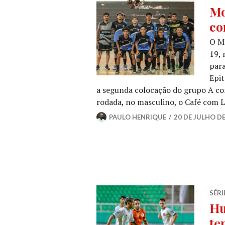
Mo
co
O Mo
19, 
par
Epit
a segunda colocação do grupo A c
rodada, no masculino, o Café com L
PAULO HENRIQUE
20 DE JULHO DE
SÉRI
Hu
te