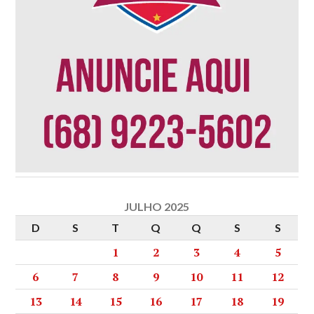
JULHO 2025
D
S
T
Q
Q
S
S
1
2
3
4
5
6
7
8
9
10
11
12
13
14
15
16
17
18
19