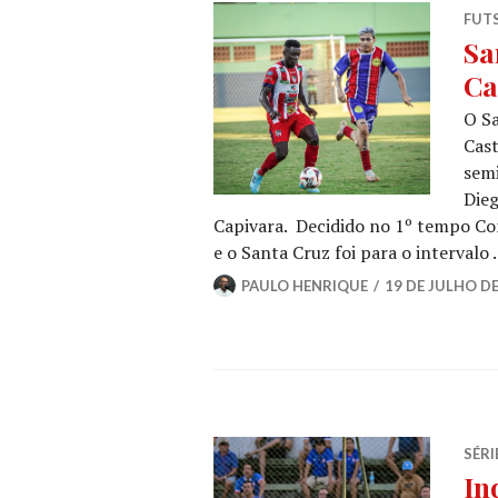
FUT
Sa
Ca
O Sa
Cast
semi
Dieg
Capivara. Decidido no 1º tempo Com
e o Santa Cruz foi para o intervalo
PAULO HENRIQUE
19 DE JULHO DE
SÉRI
In