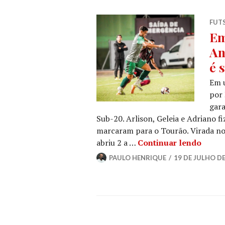
FUT
Em
An
é 
Em u
por 
gar
Sub-20. Arlison, Geleia e Adriano 
marcaram para o Tourão. Virada no
abriu 2 a …
Continuar lendo
PAULO HENRIQUE
19 DE JULHO DE