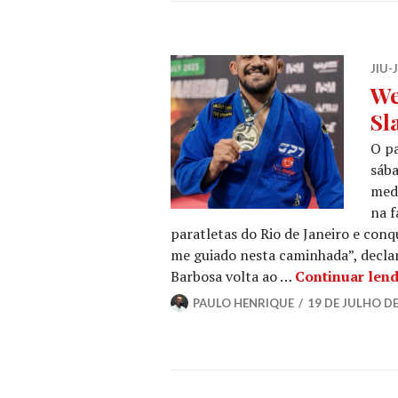
JIU-
We
Sl
O pa
sába
meda
na f
paratletas do Rio de Janeiro e conq
me guiado nesta caminhada”, decla
Barbosa volta ao …
Continuar len
PAULO HENRIQUE
19 DE JULHO DE