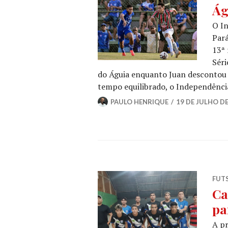
Ág
O In
Pará
13ª 
Séri
do Águia enquanto Juan descontou 
tempo equilibrado, o Independênci
PAULO HENRIQUE
19 DE JULHO DE
FUT
Ca
pa
A pr