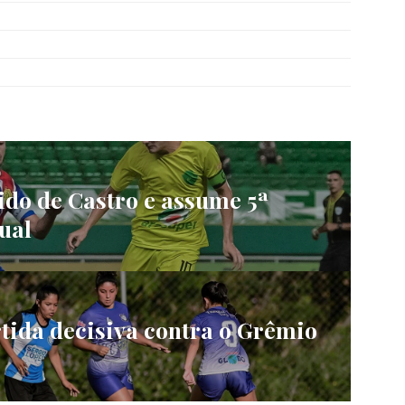
ido de Castro e assume 5ª
ual
rtida decisiva contra o Grêmio