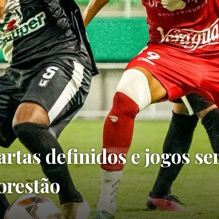
rtas definidos e jogos se
orestão