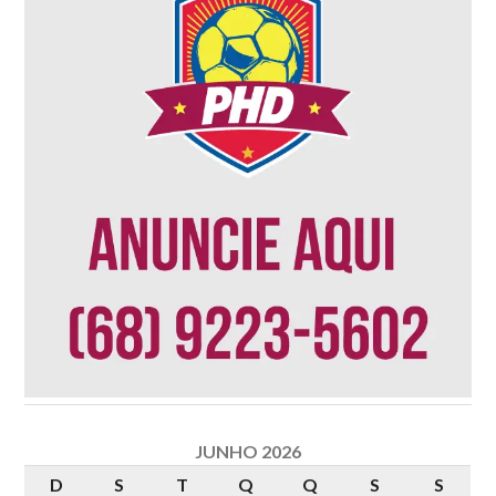
JUNHO 2026
D
S
T
Q
Q
S
S