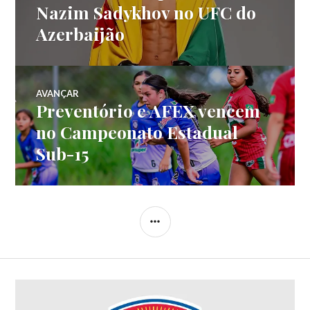
Nazim Sadykhov no UFC do
Azerbaijão
AVANÇAR
Preventório e AFEX vencem
no Campeonato Estadual
Sub-15