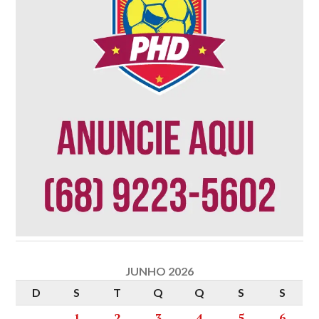
JUNHO 2026
D
S
T
Q
Q
S
S
1
2
3
4
5
6