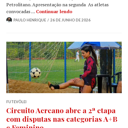
Petrolitano. Apresentação na segunda As atletas
convocadas …
Continuar lendo
PAULO HENRIQUE
26 DE JUNHO DE 2026
FUTEVÔLEI
Circuito Acreano abre a 2ª etapa
com disputas nas categorias A+B
e Feminino