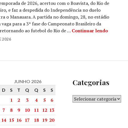
emporada de 2026, acertou com o Boavista, do Rio de
iro, e faz a despedida do Independência no duelo
ra o Manauara. A partida no domingo, 28, no estádio
 vaga para a 3ª fase do Campeonato Brasileiro da
u retornando ao futebol do Rio de …
Continuar lendo
E 2026
Categorias
JUNHO 2026
D
S
T
Q
Q
S
S
1
2
3
4
5
6
7
8
9
10
11
12
13
14
15
16
17
18
19
20