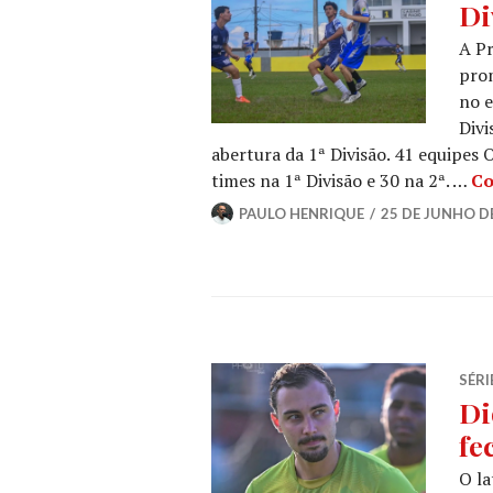
Di
A Pr
prom
no e
Divi
abertura da 1ª Divisão. 41 equipes 
times na 1ª Divisão e 30 na 2ª. …
Co
PAULO HENRIQUE
25 DE JUNHO D
SÉRI
Di
fe
O la