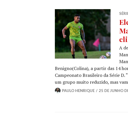
SÉRI
El
Ma
el
A de
Man
Mana
Benigno(Colina), a partir das 14 hor
Campeonato Brasileiro da Série D. 
um grupo muito reduzido, mas vam
PAULO HENRIQUE
25 DE JUNHO D