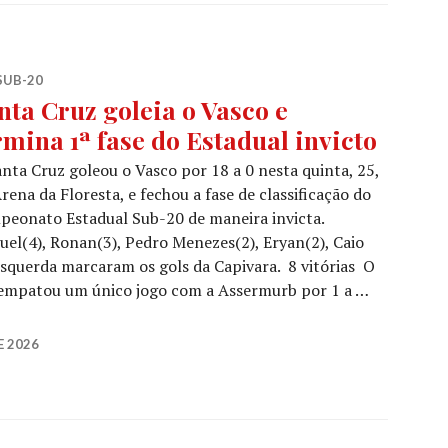
SUB-20
nta Cruz goleia o Vasco e
rmina 1ª fase do Estadual invicto
nta Cruz goleou o Vasco por 18 a 0 nesta quinta, 25,
rena da Floresta, e fechou a fase de classificação do
eonato Estadual Sub-20 de maneira invicta.
el(4), Ronan(3), Pedro Menezes(2), Eryan(2), Caio
 Esquerda marcaram os gols da Capivara. 8 vitórias O
e empatou um único jogo com a Assermurb por 1 a …
E 2026