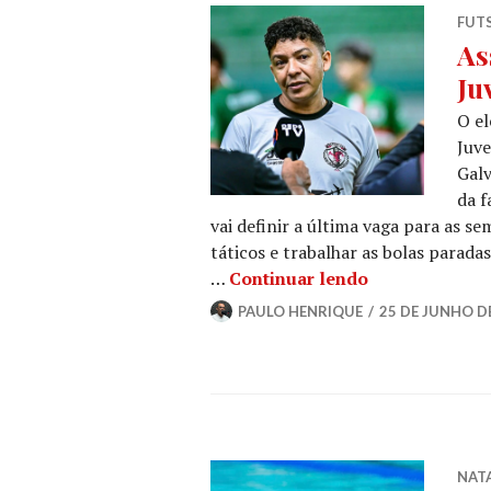
FUT
As
Ju
O el
Juve
Galv
da f
vai definir a última vaga para as se
táticos e trabalhar as bolas parad
…
Continuar lendo
PAULO HENRIQUE
25 DE JUNHO D
NAT