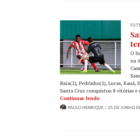
FUT
Sa
te
O Sa
na A
Camp
Samu
Baía(2), Pedrinho(2), Lucas, Kauã,
Santa Cruz conquistou 8 vitórias 
Continuar lendo
PAULO HENRIQUE
25 DE JUNHO D