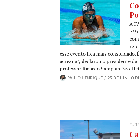
Co
Po
A IV
e 9 
comp
repr
esse evento fica mais consolidado.
acreana”, declarou o presidente da
professor Ricardo Sampaio. 35 atl
PAULO HENRIQUE
25 DE JUNHO D
FUT
Ca