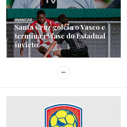
AVANÇAR
Santa Cruz goleia o Vasco e
termina 1ª fase do Estadual
invicto