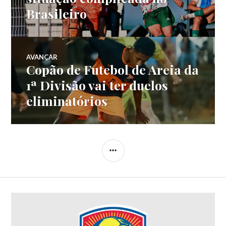
Brasileiro
AVANÇAR
Copão de Futebol de Areia da
1ª Divisão vai ter duelos
eliminatórios