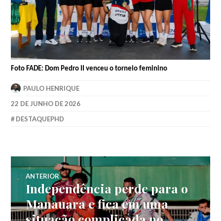
Foto FADE: Dom Pedro II venceu
o
torneio feminino
PAULO HENRIQUE
22 DE JUNHO DE 2026
DESTAQUEPHD
ANTERIOR
Independência perde para o
Manauara e fica em uma
situação complicada no