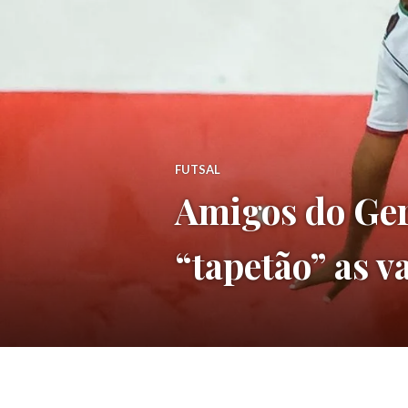
FUTSAL
Amigos do Ger
“tapetão” as v