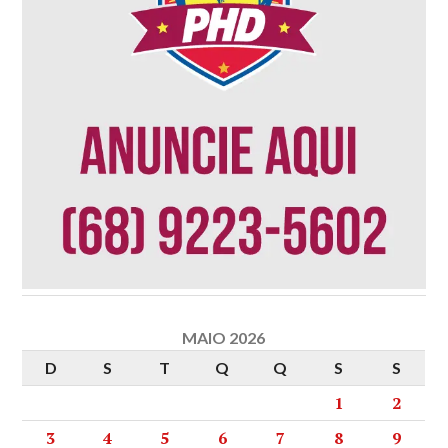
MAIO 2026
D
S
T
Q
Q
S
S
1
2
3
4
5
6
7
8
9