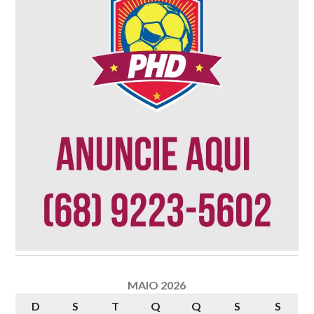
MAIO 2026
D
S
T
Q
Q
S
S