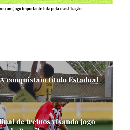
ou um jogo importante luta pela classificação
 conquistam título Estadual
final de treinos visando jogo