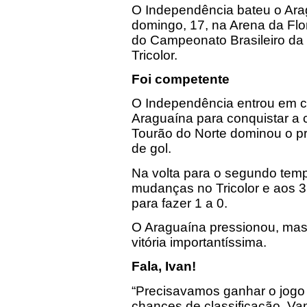
O Independência bateu o Arag
domingo, 17, na Arena da Flo
do Campeonato Brasileiro da S
Tricolor.
Foi competente
O Independência entrou em ca
Araguaína para conquistar a 
Tourão do Norte dominou o pr
de gol.
Na volta para o segundo temp
mudanças no Tricolor e aos 3
para fazer 1 a 0.
O Araguaína pressionou, mas 
vitória importantíssima.
Fala, Ivan!
“Precisavamos ganhar o jogo
chances de classificação. Va