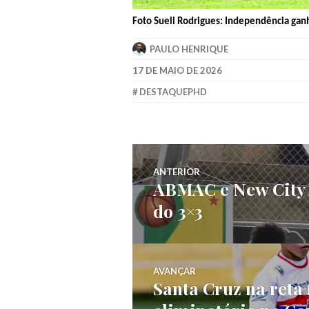
Foto Sueli Rodrigues: Independência ganh
PAULO HENRIQUE
17 DE MAIO DE 2026
DESTAQUEPHD
ANTERIOR
ABMAC e New City A
do 3×3
AVANÇAR
Santa Cruz na reta 