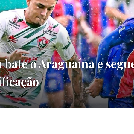
 bate o Araguaína e segue
ificação