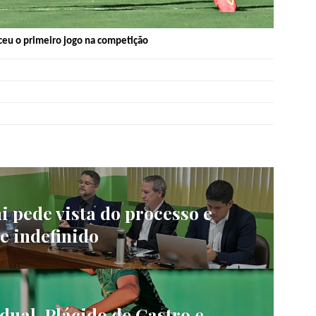
ceu o primeiro jogo na competição
i pede vista do processo e
e indefinido
dual, Plácido de Castro e