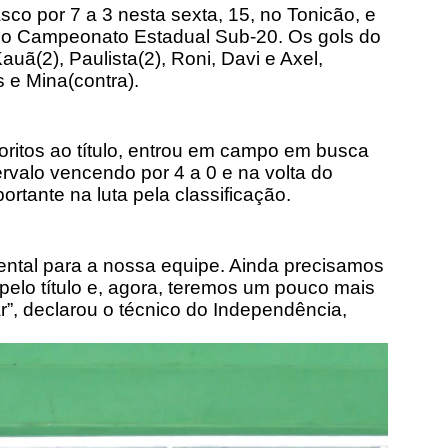
co por 7 a 3 nesta sexta, 15, no Tonicão, e
a no Campeonato Estadual Sub-20. Os gols do
uã(2), Paulista(2), Roni, Davi e Axel,
 e Mina(contra).
ritos ao título, entrou em campo em busca
tervalo vencendo por 4 a 0 e na volta do
portante na luta pela classificação.
ental para a nossa equipe. Ainda precisamos
 pelo título e, agora, teremos um pouco mais
ar”, declarou o técnico do Independência,