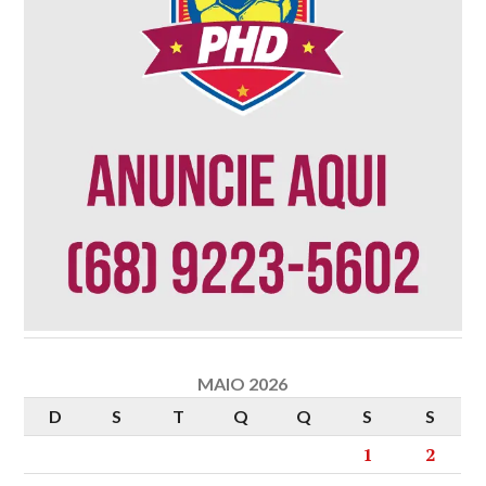
MAIO 2026
D
S
T
Q
Q
S
S
1
2