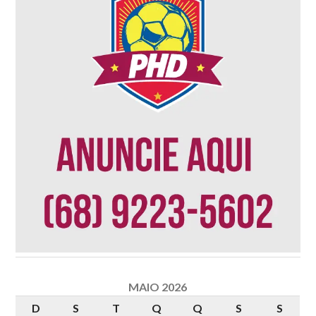
MAIO 2026
D
S
T
Q
Q
S
S