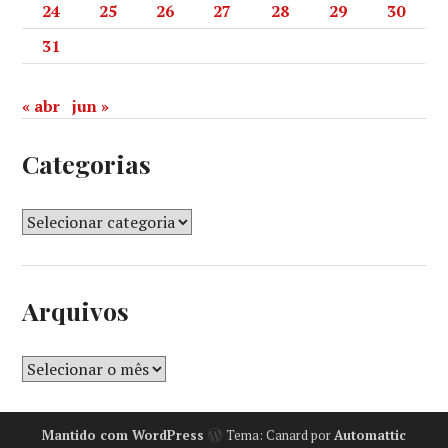
24
25
26
27
28
29
30
31
« abr
jun »
Categorias
Arquivos
Mantido com WordPress
Tema: Canard por
Automattic