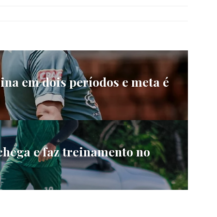
eina em dois períodos e meta é
hega e faz treinamento no