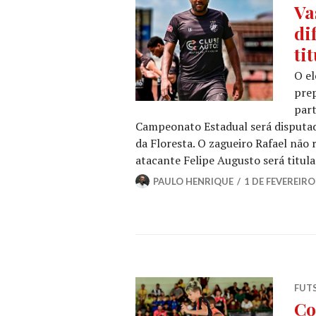
Va
di
ti
O el
prep
part
Campeonato Estadual será disputada
da Floresta. O zagueiro Rafael nã
atacante Felipe Augusto será titu
PAULO HENRIQUE
1 DE FEVEREIRO
FUT
Co