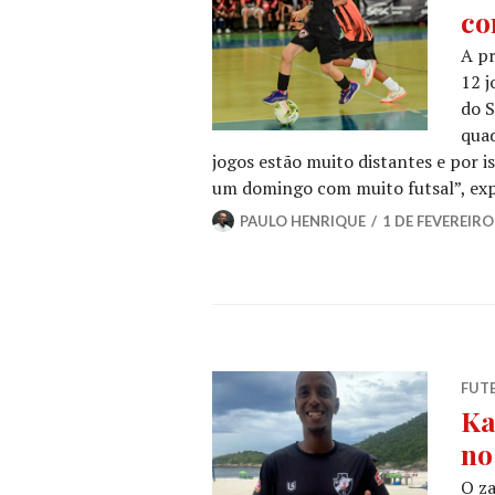
co
A pr
12 j
do S
quad
jogos estão muito distantes e por i
um domingo com muito futsal”, ex
PAULO HENRIQUE
1 DE FEVEREIRO
FUT
Ka
no
O za