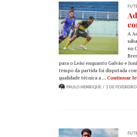
FUT
Ad
co
A Ad
sába
no C
Bren
para o Leão enquanto Galvão e Ju
tempo da partida foi disputada co
qualidade técnica a …
Continuar l
PAULO HENRIQUE
1 DE FEVEREIRO
FUT