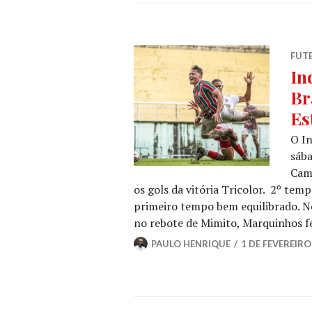
FUT
In
Br
Es
O In
sába
Camp
os gols da vitória Tricolor. 2º te
primeiro tempo bem equilibrado. N
no rebote de Mimito, Marquinhos fe
PAULO HENRIQUE
1 DE FEVEREIRO