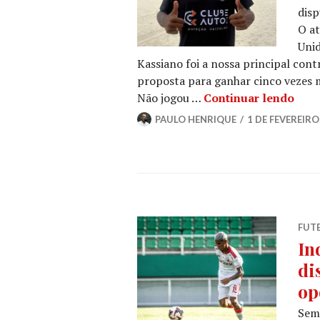
disp
O at
Unid
Kassiano foi a nossa principal cont
proposta para ganhar cinco vezes m
Não jogou …
Continuar lendo
PAULO HENRIQUE
1 DE FEVEREIRO
FUT
In
di
op
Sem 