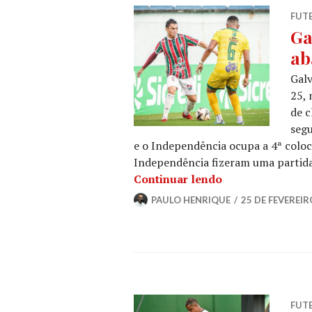
FUT
Ga
ab
Galv
25, 
de c
segu
e o Independência ocupa a 4ª colo
Independência fizeram uma partida
Continuar lendo
PAULO HENRIQUE
25 DE FEVEREIR
FUT