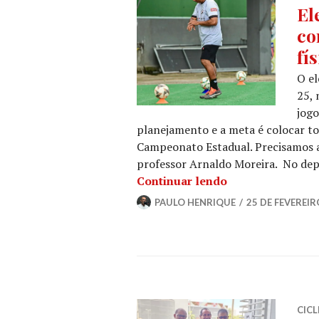
El
co
fí
O el
25, 
jogo
planejamento e a meta é colocar to
Campeonato Estadual. Precisamos 
professor Arnaldo Moreira. No de
Continuar lendo
PAULO HENRIQUE
25 DE FEVEREIR
CIC