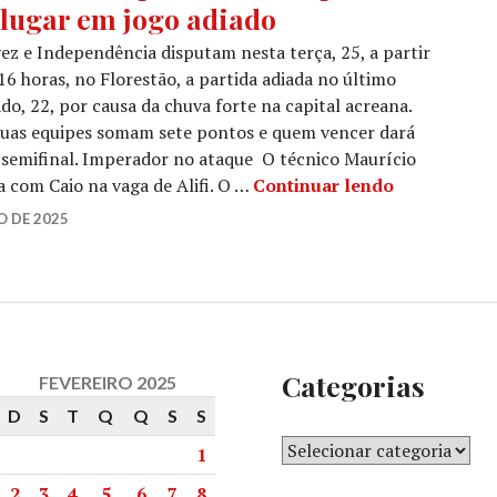
 lugar em jogo adiado
ez e Independência disputam nesta terça, 25, a partir
16 horas, no Florestão, a partida adiada no último
do, 22, por causa da chuva forte na capital acreana.
duas equipes somam sete pontos e quem vencer dará
 semifinal. Imperador no ataque O técnico Maurício
 com Caio na vaga de Alifi. O …
Continuar lendo
O DE 2025
Categorias
FEVEREIRO 2025
D
S
T
Q
Q
S
S
1
2
3
4
5
6
7
8