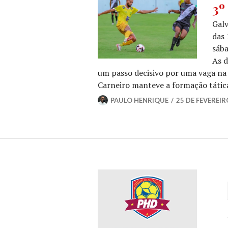
3º
Galv
das 
sába
As 
um passo decisivo por uma vaga na
Carneiro manteve a formação tática
PAULO HENRIQUE
25 DE FEVEREIR