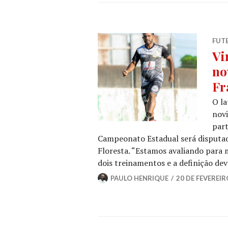
FUT
Vi
no
Fr
O la
novi
part
Campeonato Estadual será disputada
Floresta. “Estamos avaliando para
dois treinamentos e a definição d
PAULO HENRIQUE
20 DE FEVEREIR