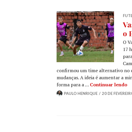
FUT
Va
o 
O Va
17 h
para
Camp
confirmou um time alternativo no
mudanças. A ideia é aumentar a m
forma para a …
Continuar lendo
PAULO HENRIQUE
20 DE FEVEREIR