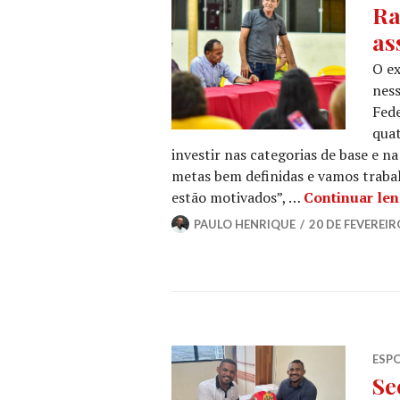
Ra
as
O ex
ness
Fed
quat
investir nas categorias de base e n
metas bem definidas e vamos trabal
estão motivados”, …
Continuar le
PAULO HENRIQUE
20 DE FEVEREIR
ESP
Se