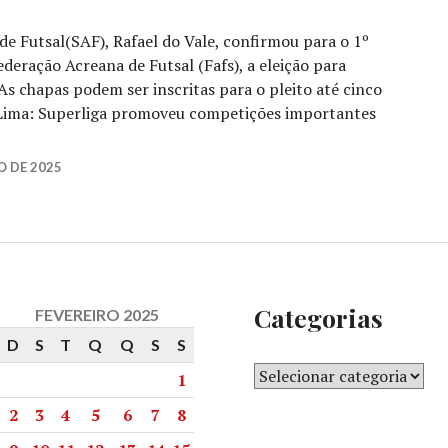
de Futsal(SAF), Rafael do Vale, confirmou para o 1º
ederação Acreana de Futsal (Fafs), a eleição para
 As chapas podem ser inscritas para o pleito até cinco
r Lima: Superliga promoveu competições importantes
O DE 2025
Categorias
FEVEREIRO 2025
D
S
T
Q
Q
S
S
1
2
3
4
5
6
7
8