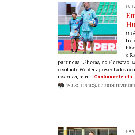
FUT
Em
Hu
O t
trei
Flor
o Ri
partir das 15 horas, no Florestão. 
o volante Welder apresentados no i
inscritos, mas …
Continuar lendo
PAULO HENRIQUE
20 DE FEVEREIR
HAN