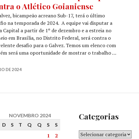
ntra o Atlético Goianiense
lvez, bicampeão acreano Sub-17, terá o último
fio na temporada de 2024. A equipe vai disputar a
 Capital a partir de 1º de dezembro e a estreia no
eio em Brasília, no Distrito Federal, será contra o
xcelente desafio para o Galvez. Temos um elenco com
mbém será uma oportunidade de mostrar o trabalho …
O DE 2024
Categorias
NOVEMBRO 2024
D
S
T
Q
Q
S
S
1
2