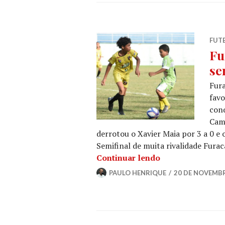
FUT
Fu
se
Fura
favo
conq
Cam
derrotou o Xavier Maia por 3 a 0 e o
Semifinal de muita rivalidade Furac
Continuar lendo
PAULO HENRIQUE
20 DE NOVEMBR