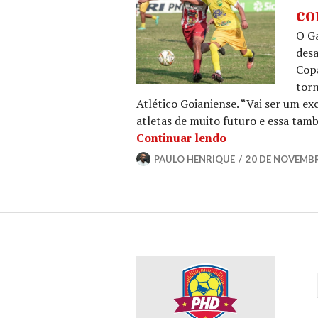
co
O Ga
desa
Copa
torn
Atlético Goianiense. “Vai ser um e
atletas de muito futuro e essa ta
Continuar lendo
PAULO HENRIQUE
20 DE NOVEMBR