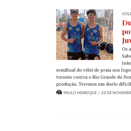
VOLE
Du
po
Ju
Os a
Sabe
João
semifinal do vôlei de praia nos Jog
torneio contra o Rio Grande do Nor
produção. Teremos um duelo difíci
PAULO HENRIQUE
20 DE NOVEMBR