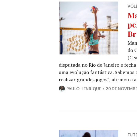
VOLE
Ma
pe
Br
Manu
do C
(Cea
disputada no Rio de Janeiro e fec
uma evolução fantástica. Sabemos d
realizar grandes jogos”, afirmou a
PAULO HENRIQUE
20 DE NOVEMBR
FUT