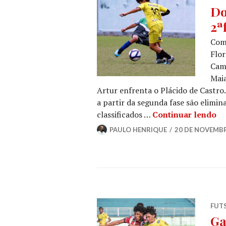
Do
2ª
Come
Flor
Cam
Maia
Artur enfrenta o Plácido de Castro
a partir da segunda fase são elimi
classificados …
Continuar lendo
PAULO HENRIQUE
20 DE NOVEMBR
FUT
Ga