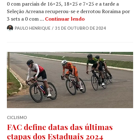
0 com parciais de 16×25, 18×25 e 7×25 e a tarde a
Seleção Acreana recuperou-se e derrotou Roraima por
3 sets a 0 com …
Continuar lendo
PAULO HENRIQUE
31 DE OUTUBRO DE 2024
CICLISMO
FAC define datas das últimas
etapas dos Estaduais 2024