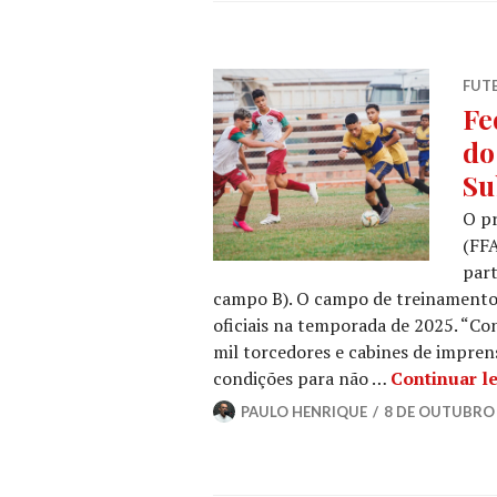
FUT
Fe
do
Su
O pr
(FFA
part
campo B). O campo de treinamento 
oficiais na temporada de 2025. “Co
mil torcedores e cabines de impren
condições para não …
Continuar l
PAULO HENRIQUE
8 DE OUTUBRO 