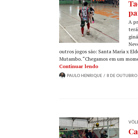
Ta
pa
A pr
terá
giná
Nev
outros jogos são: Santa Maria x Eld
Mutambo. “Chegamos em um moment
Continuar lendo
PAULO HENRIQUE
8 DE OUTUBRO 
VÔLE
Ca