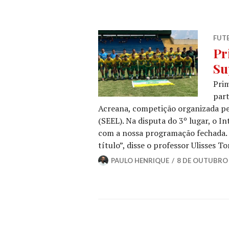
FUT
Pr
Su
Prim
part
Acreana, competição organizada pel
(SEEL). Na disputa do 3º lugar, o I
com a nossa programação fechada. 
título”, disse o professor Ulisses T
PAULO HENRIQUE
8 DE OUTUBRO 