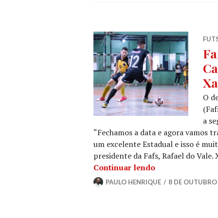
FUT
Fa
Ca
Xa
O d
(Faf
a se
“Fechamos a data e agora vamos tr
um excelente Estadual e isso é mui
presidente da Fafs, Rafael do Vale
Continuar lendo
PAULO HENRIQUE
8 DE OUTUBRO 