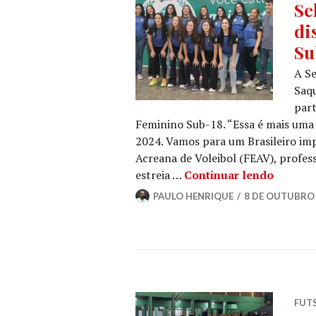
Se
di
Su
A S
Saqu
part
Feminino Sub-18. “Essa é mais uma
2024. Vamos para um Brasileiro imp
Acreana de Voleibol (FEAV), profes
estreia …
Continuar lendo
PAULO HENRIQUE
8 DE OUTUBRO 
FUT