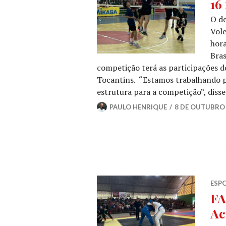
16
O d
Vole
hora
Bras
competição terá as participações d
Tocantins. “Estamos trabalhando 
estrutura para a competição”, diss
PAULO HENRIQUE
8 DE OUTUBRO 
ESP
FA
Ac