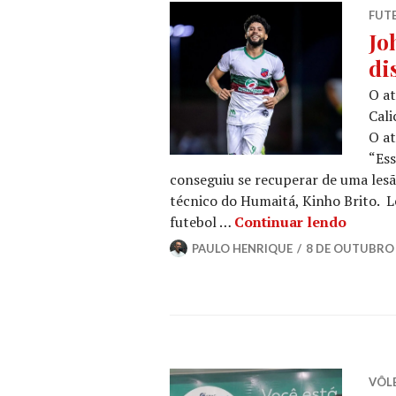
FUT
Jo
di
O a
Cali
O at
“Ess
conseguiu se recuperar de uma les
técnico do Humaitá, Kinho Brito. 
futebol …
Continuar lendo
PAULO HENRIQUE
8 DE OUTUBRO 
VÔLE