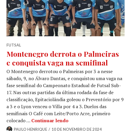
FUTSAL
Montenegro derrota o Palmeiras
e conquista vaga na semifinal
O Montenegro derrotou o Palmeiras por 3 a nesse
sábado, 9, no Álvaro Dantas, e conquistou uma vaga na
fase semifinal do Campeonato Estadual de Futsal Sub-
17. Nas outras partidas da última rodada da fase de
classificação, Epitaciolândia goleou o Preventório por 9
a 3 e o Lyon venceu o Villa por 4 a 3. Duelos das
semifinais O Café com Leite/Porto Acre, primeiro
colocado …
Continuar lendo
PAULO HENRIQUE
10 DE NOVEMBRO DE 2024