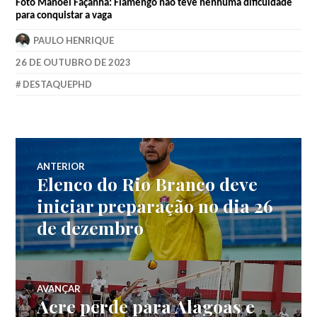
Foto
Manoel
Façanha: Flamengo não teve nenhuma dificuldade
para conquistar a vaga
PAULO HENRIQUE
26 DE OUTUBRO DE 2023
DESTAQUEPHD
ANTERIOR
Elenco do Rio Branco deve
iniciar preparação no dia 26
de dezembro
AVANÇAR
Acre perde para Alagoas e