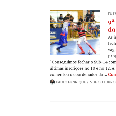
FUT
9ª
do
As i
fech
vaga
pro
“Conseguimos fechar o Sub-14 com 
últimas inscrições no 10 e no 12. 
comentou o coordenador da …
Con
PAULO HENRIQUE
6 DE OUTUBRO 