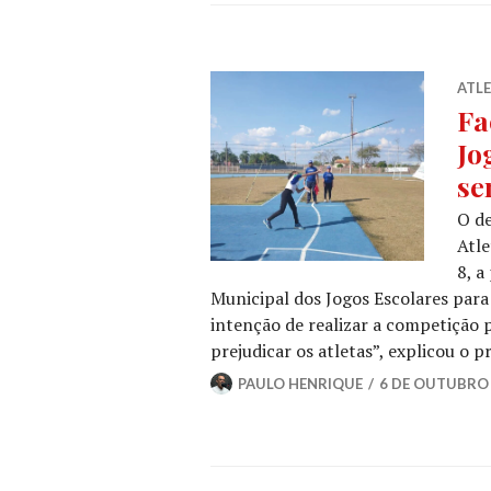
ATL
Fa
Jo
se
O d
Atle
8, a
Municipal dos Jogos Escolares para
intenção de realizar a competição 
prejudicar os atletas”, explicou o 
PAULO HENRIQUE
6 DE OUTUBRO 