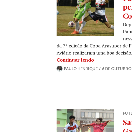
pe
Co
Dep
Papi
ness
da 7ª edição da Copa Arasuper de F
Aviário realizaram uma boa decisão. 
Continuar lendo
PAULO HENRIQUE
6 DE OUTUBRO 
FUT
Sa
Ga