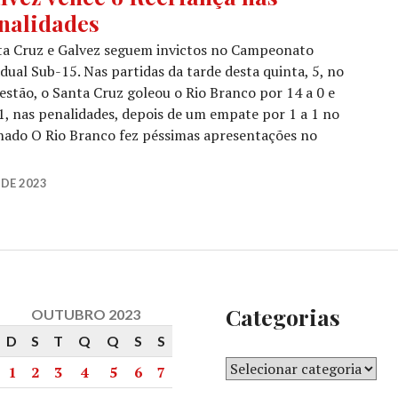
nalidades
ta Cruz e Galvez seguem invictos no Campeonato
dual Sub-15. Nas partidas da tarde desta quinta, 5, no
estão, o Santa Cruz goleou o Rio Branco por 14 a 0 e
 1, nas penalidades, depois de um empate por 1 a 1 no
hado O Rio Branco fez péssimas apresentações no
DE 2023
Categorias
OUTUBRO 2023
D
S
T
Q
Q
S
S
1
2
3
4
5
6
7