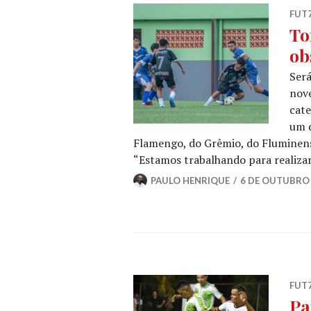
FUT
To
ob
Será
nove
cate
um d
Flamengo, do Grêmio, do Fluminense
“Estamos trabalhando para realiza
PAULO HENRIQUE
6 DE OUTUBRO 
FUT
Pa