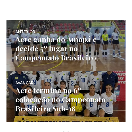
ANTERIOR
Acre ganha do Amapá e
decide 5º lugar no
Campeonato Brasileiro
AVANÇAR
Acre termina na 6º
colocação no Campeonato
Brasileiro Sub-18