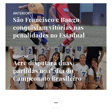
ANTERIOR
São Francisco e Bangu
conquistam vitórias nas
penalidades no Estadual
AVANÇAR
Acre disputará duas
partidas no 1º dia do
Campeonato Brasileiro