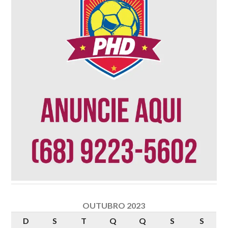
OUTUBRO 2023
D
S
T
Q
Q
S
S