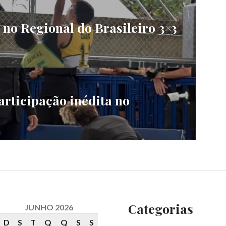
s no Regional do Brasileiro 3×3
rticipação inédita no
Categorias
JUNHO 2026
D
S
T
Q
Q
S
S