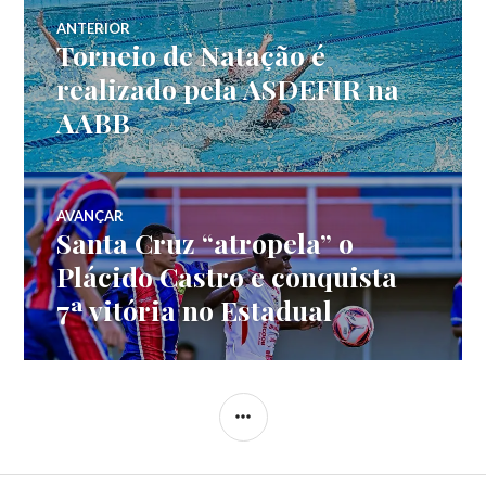
ANTERIOR
Torneio de Natação é
realizado pela ASDEFIR na
AABB
AVANÇAR
Santa Cruz “atropela” o
Plácido Castro e conquista
7ª vitória no Estadual