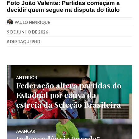
Foto João Valente: Partidas começam a
decidir quem segue na disputa do título
PAULO HENRIQUE
9 DE JUNHO DE 2026
DESTAQUEPHD
ANTERIOR
Federação altera partidas do
Estadual por causa da
estreia da Seleção Brasileira
AVANÇAR
Independência “perde”