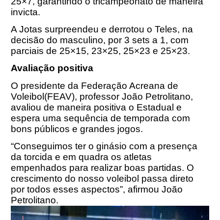
25×7, garantindo o tricampeonato de maneira
invicta.
A Jotas surpreendeu e derrotou o Teles, na
decisão do masculino, por 3 sets a 1, com
parciais de 25×15, 23×25, 25×23 e 25×23.
Avaliação positiva
O presidente da Federação Acreana de
Voleibol(FEAV), professor João Petrolitano,
avaliou de maneira positiva o Estadual e
espera uma sequência de temporada com
bons públicos e grandes jogos.
“Conseguimos ter o ginásio com a presença
da torcida e em quadra os atletas
empenhados para realizar boas partidas. O
crescimento do nosso voleibol passa direto
por todos esses aspectos”, afirmou João
Petrolitano.