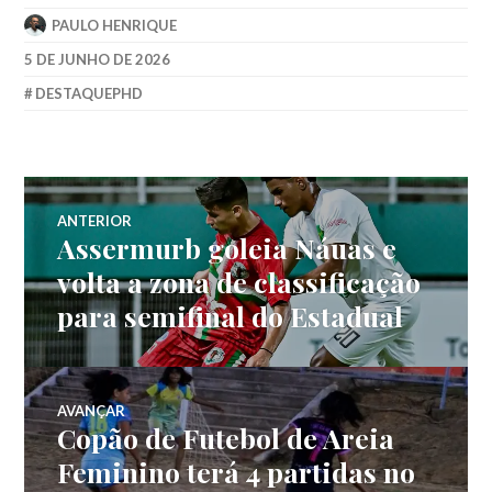
PAULO HENRIQUE
5 DE JUNHO DE 2026
DESTAQUEPHD
ANTERIOR
Assermurb goleia Náuas e
volta a zona de classificação
para semifinal do Estadual
AVANÇAR
Copão de Futebol de Areia
Feminino terá 4 partidas no