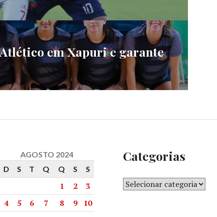
 Atlético em Xapuri e garante
Categorias
AGOSTO 2024
D
S
T
Q
Q
S
S
1
2
3
4
5
6
7
8
9
10