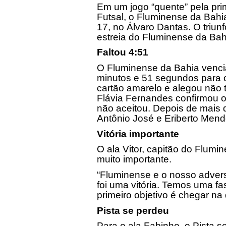
Em um jogo “quente” pela pr
Futsal, o Fluminense da Bahia
17, no Álvaro Dantas. O triu
estreia do Fluminense da Bahi
Faltou
4:51
O Fluminense da Bahia vencia
minutos e 51 segundos para o 
cartão amarelo e alegou não t
Flávia Fernandes confirmou o
não aceitou. Depois de mais d
Antônio José e Eriberto Mend
Vitória importante
O ala Vitor, capitão do Flumin
muito importante.
“Fluminense e o nosso adversá
foi uma vitória. Temos uma fa
primeiro objetivo é chegar na 
Pista se perdeu
Para o ala Fabinho, o Pista 