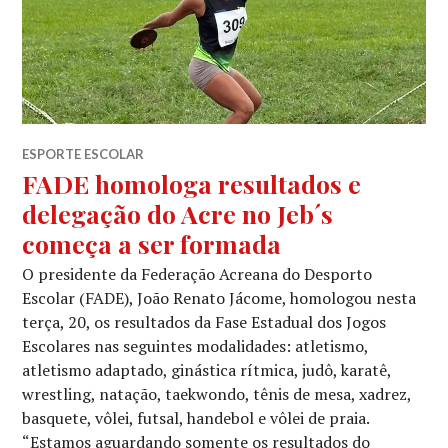
ESPORTE ESCOLAR
FADE homologa resultados e
delegação do Acre no Jeb´s
começa a ser formada
O presidente da Federação Acreana do Desporto
Escolar (FADE), João Renato Jácome, homologou nesta
terça, 20, os resultados da Fase Estadual dos Jogos
Escolares nas seguintes modalidades: atletismo,
atletismo adaptado, ginástica rítmica, judô, karatê,
wrestling, natação, taekwondo, tênis de mesa, xadrez,
basquete, vôlei, futsal, handebol e vôlei de praia.
“Estamos aguardando somente os resultados do