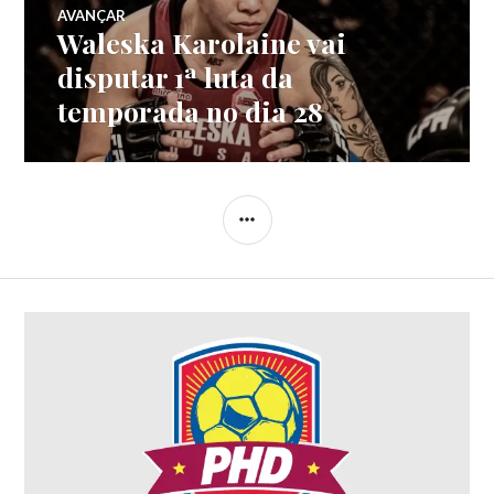
AVANÇAR
Waleska Karolaine vai
disputar 1ª luta da
temporada no dia 28