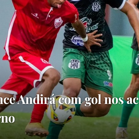
nce Andirá com gol nos a
rno