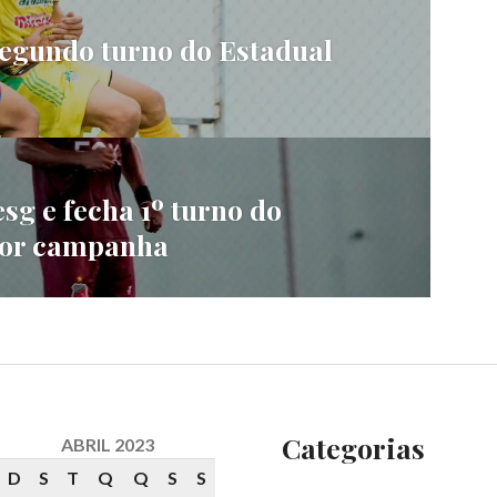
egundo turno do Estadual
sg e fecha 1º turno do
hor campanha
Categorias
ABRIL 2023
D
S
T
Q
Q
S
S