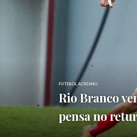
FUTEBOL ACREANO
Rio Branco ve
pensa no retu