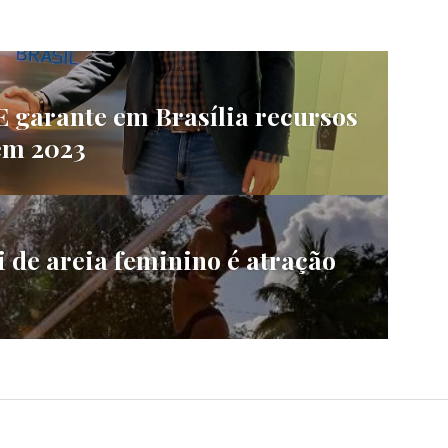
 garante em Brasília recursos
em 2023
i de areia feminino é atração