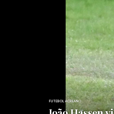
FUTEBOL ACREANO
João Hassen vi