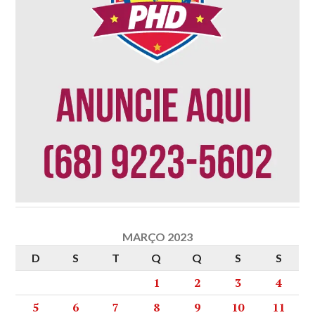
MARÇO 2023
D
S
T
Q
Q
S
S
1
2
3
4
5
6
7
8
9
10
11