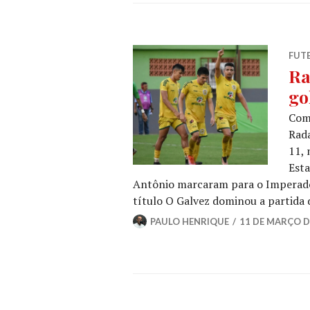
FUT
Ra
go
Com 
Rada
11, 
Esta
Antônio marcaram para o Imperador 
título O Galvez dominou a partida
PAULO HENRIQUE
11 DE MARÇO D