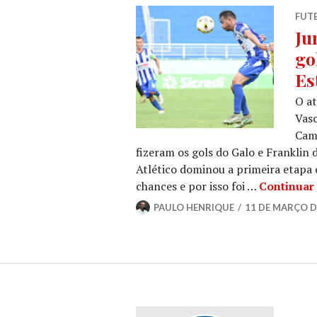
FUT
Ju
go
Es
O at
Vasc
Camp
fizeram os gols do Galo e Franklin
Atlético dominou a primeira etapa 
chances e por isso foi …
Continuar
PAULO HENRIQUE
11 DE MARÇO D