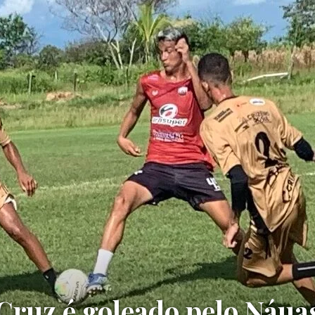
Cruz é goleado pelo Náua