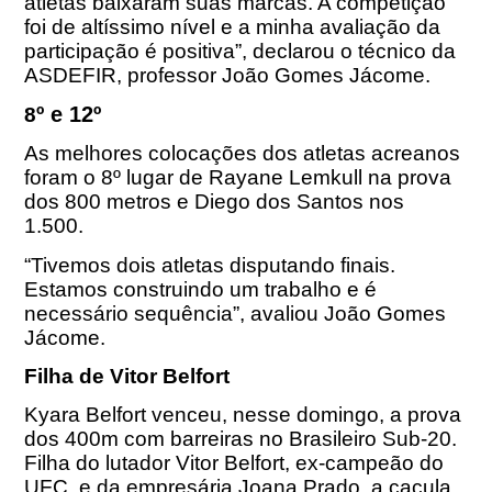
atletas baixaram suas marcas. A competição
foi de altíssimo nível e a minha avaliação da
participação é positiva”, declarou o técnico da
ASDEFIR, professor João Gomes Jácome.
º e 12º
8
As melhores colocações dos atletas acreanos
foram o 8º lugar de Rayane Lemkull na prova
dos 800 metros e Diego dos Santos nos
1.500.
“Tivemos dois atletas disputando finais.
Estamos construindo um trabalho e é
necessário sequência”, avaliou João Gomes
Jácome.
Filha de Vitor Belfort
Kyara Belfort venceu, nesse domingo, a prova
dos 400m com barreiras no Brasileiro Sub-20.
Filha do lutador Vitor Belfort, ex-campeão do
UFC, e da empresária Joana Prado, a caçula