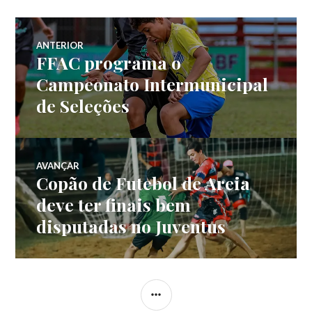
ANTERIOR
FFAC programa o
Campeonato Intermunicipal
de Seleções
AVANÇAR
Copão de Futebol de Areia
deve ter finais bem
disputadas no Juventus