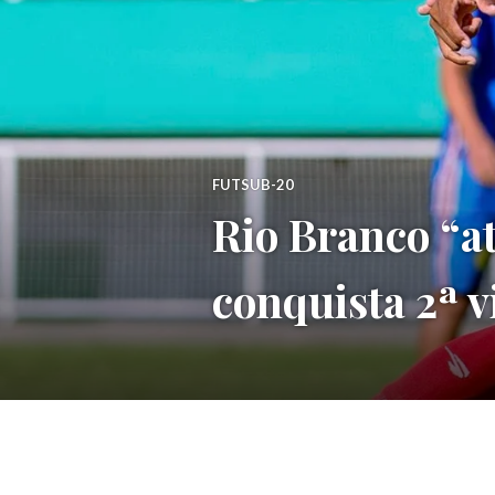
FUTSUB-20
Rio Branco “at
conquista 2ª v