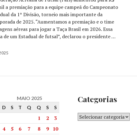
mil a premiação para a equipe campeã do Campeonato
dual da 1ª Divisão, torneio mais importante da
porada de 2025. “Aumentamos a premiação e o time
ens aéreas para jogar a Taça Brasil em 2026. Essa
ia de um Estadual de futsal”, declarou o presidente …
2025
Categorias
MAIO 2025
D
S
T
Q
Q
S
S
1
2
3
4
5
6
7
8
9
10