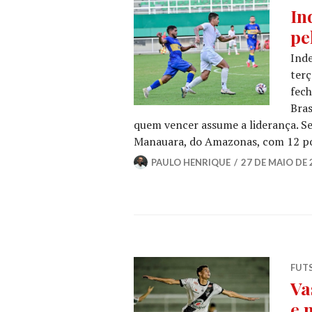
In
pe
Inde
terç
fec
Bras
quem vencer assume a liderança. Se
Manauara, do Amazonas, com 12 p
PAULO HENRIQUE
27 DE MAIO DE 
FUT
Va
e 