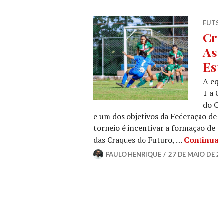
FUT
Cr
As
Es
A eq
1 a 
do C
e um dos objetivos da Federação de
torneio é incentivar a formação de 
das Craques do Futuro, …
Continua
PAULO HENRIQUE
27 DE MAIO DE 