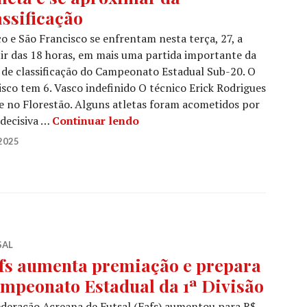
assificação
o e São Francisco se enfrentam nesta terça, 27, a
ir das 18 horas, em mais uma partida importante da
 de classificação do Campeonato Estadual Sub-20. O
sco tem 6. Vasco indefinido O técnico Erick Rodrigues
e no Florestão. Alguns atletas foram acometidos por
 decisiva …
Continuar lendo
2025
SAL
fs aumenta premiação e prepara
mpeonato Estadual da 1ª Divisão
deração Acreana de Futsal (Fafs) aumentou para R$