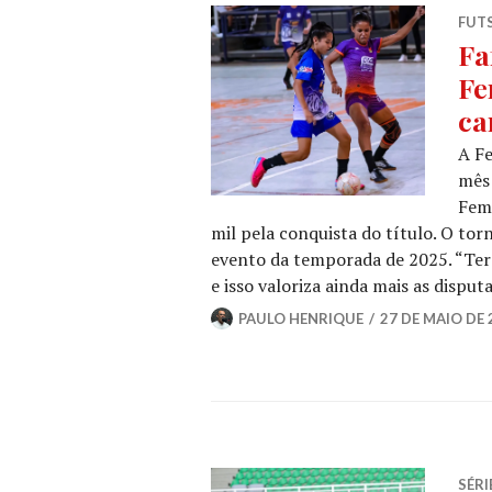
FUT
Fa
Fe
ca
A Fe
mês
Femi
mil pela conquista do título. O tor
evento da temporada de 2025. “Te
e isso valoriza ainda mais as disput
PAULO HENRIQUE
27 DE MAIO DE 
SÉRI