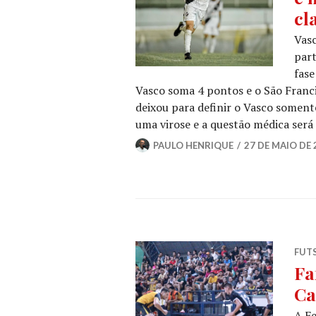
cl
Vasc
part
fase
Vasco soma 4 pontos e o São Franci
deixou para definir o Vasco soment
uma virose e a questão médica será
PAULO HENRIQUE
27 DE MAIO DE 
FUT
Fa
Ca
A Fe