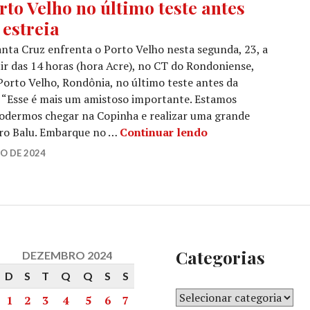
rto Velho no último teste antes
 estreia
nta Cruz enfrenta o Porto Velho nesta segunda, 23, a
ir das 14 horas (hora Acre), no CT do Rondoniense,
orto Velho, Rondônia, no último teste antes da
. “Esse é mais um amistoso importante. Estamos
odermos chegar na Copinha e realizar uma grande
dro Balu. Embarque no …
Continuar lendo
O DE 2024
Categorias
DEZEMBRO 2024
D
S
T
Q
Q
S
S
1
2
3
4
5
6
7