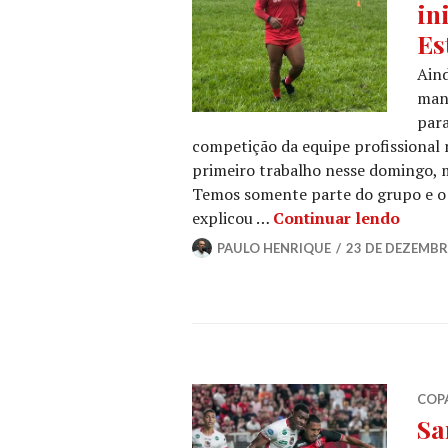
in
Es
Aind
manh
para
competição da equipe profissional
primeiro trabalho nesse domingo, 
Temos somente parte do grupo e o 
explicou …
Continuar lendo
PAULO HENRIQUE
23 DE DEZEMBR
COP
Sa