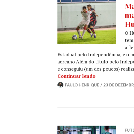
Ma
ma
Hu
O Hu
temp
atle
Estadual pelo Independência, e o m
acreano Além do título pelo Indepe
e conseguiu (um dos poucos) realiza
Continuar lendo
PAULO HENRIQUE
23 DE DEZEMBR
FUT