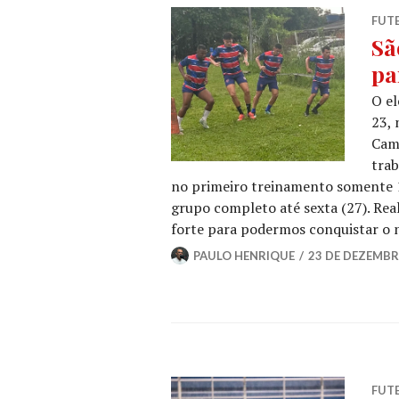
FUT
Sã
pa
O el
23, 
Camp
tra
no primeiro treinamento somente 
grupo completo até sexta (27). Rea
forte para podermos conquistar o
PAULO HENRIQUE
23 DE DEZEMBR
FUT