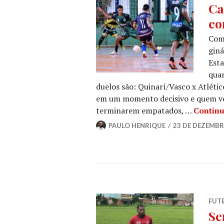
Ca
co
Come
giná
Esta
quar
duelos são: Quinarí/Vasco x Atléti
em um momento decisivo e quem venc
terminarem empatados, …
Continu
PAULO HENRIQUE
23 DE DEZEMBR
FUT
Se