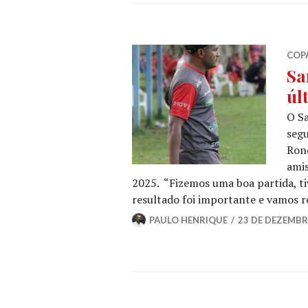
COP
Sa
úl
O Sa
segu
Rond
amis
2025. “Fizemos uma boa partida, ti
resultado foi importante e vamos re
PAULO HENRIQUE
23 DE DEZEMBR