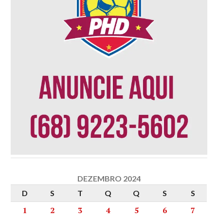
DEZEMBRO 2024
D
S
T
Q
Q
S
S
1
2
3
4
5
6
7